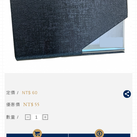
定價 /
NT$
60
NT$
55
優惠價
數量 /
－
＋