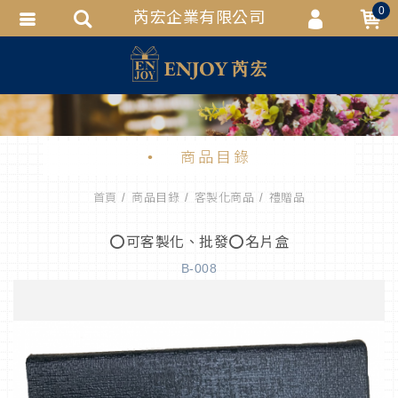
0
芮宏企業有限公司
會員登入
會員註冊
忘記密碼
訂單查詢
商品目錄
追蹤清單
首頁
商品目錄
客製化商品
禮贈品
匯款通知
⭕可客製化、批發⭕名片盒
B-008