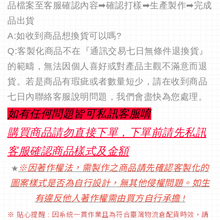
品檔案至客服確認內容➡確認打樣➡生產製作➡完成
品出貨
A:如收到商品想換貨可以嗎?
Q:客製化商品不在『通訊交易七日無條件退換貨』
的範疇，無法因個人喜好或對產品主觀不滿意而退
貨。若是商品有瑕疵或者數量短少，請在收到商品
七日內聯絡客服說明問題，我們會盡快為您處理。
如有任何問題皆可私訊客服唷
購買商品請勿直接下單，下單前請先私訊
客服確認商品樣式及金額
※因著作權法，需製作之商品請先確認客製化的
★
圖案樣式是否為自行設計，無其他侵權問題。如生
有違反他人著作權需由買方自行承擔 !
※ 貼心提醒 : 因系統一貫作業且為符合臺灣物流倉配貨時效，請