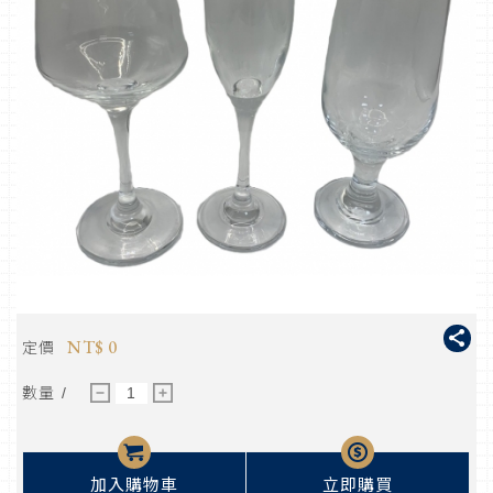
NT$
0
定價
數量 /
－
＋
加入購物車
立即購買