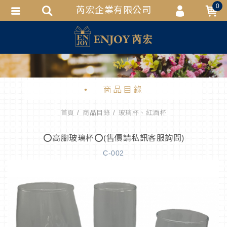
0
芮宏企業有限公司
會員登入
會員註冊
忘記密碼
訂單查詢
商品目錄
追蹤清單
首頁
商品目錄
玻璃杯、紅酒杯
匯款通知
⭕高腳玻璃杯⭕(售價請私訊客服詢問)
C-002